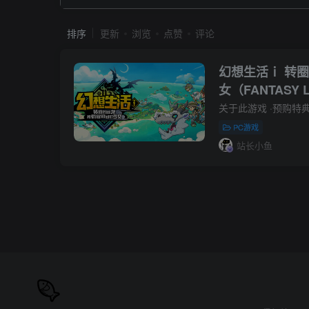
排序
更新
浏览
点赞
评论
幻想生活ｉ 转
女（FANTASY LIF
Time）v1.1.
PC游戏
站长小鱼