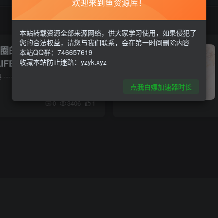
欢迎来到鱼资源库！
本站转载资源全部来源网络，供大家学习使用，如果侵犯了
您的合法权益，请您与我们联系，会在第一时间删除内容
圈圈的龙和偷取时间的少
本站QQ群：746657619
E i Girl Steals
收藏本站防止迷路：yzyk.xyz
4官中简体
关于此游戏 ·预购特典 ----- “新手冒险家礼包”为你的幻想乡之旅保驾护航！ 内含能够提升经验值获取量的饰品“蝴蝶吊坠”，还配备了9种实用的消耗性道具哦！ ----- 钓钓鱼，做做菜，建设建设...
点我白嫖加速器时长
0
3406
1