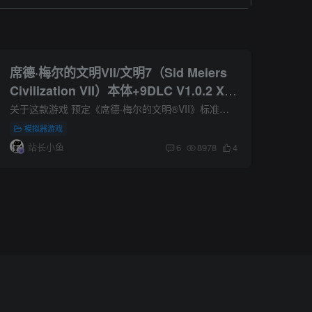
席德·梅尔的文明VII/文明7（Sid Meiers
Civilization VII）本体+9DLC V1.0.2 XCI
整合版 官中简体
关于这款游戏 预定《席德·梅尔的文明®VII》标准版，并获取《特库姆塞与肖尼族包》！*《特库姆塞与肖尼族包》包含在豪华版和奠基者版中。 屡获殊荣的策略游戏系列回归，翻开革命性新篇章。 《...
模拟器游戏
站长小鱼
6
8978
4