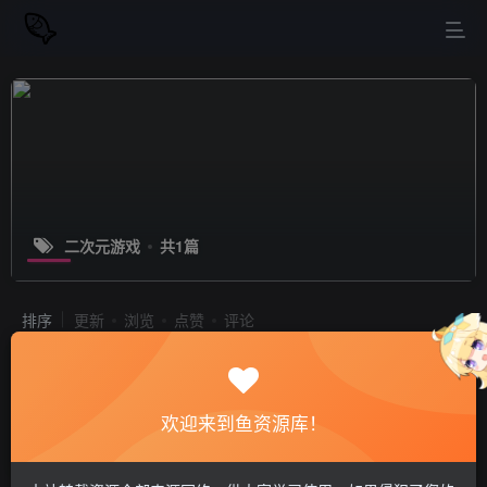
二次元游戏
共1篇
排序
更新
浏览
点赞
评论
【家长放心游戏】我的年假恋爱物语
（Love on Leave） V230529 全DLC
官方中文 附yuzu模拟器 本体+1.0.2升
欢迎来到鱼资源库！
PC游戏
模拟器游戏
游戏
补
站长小鱼
1