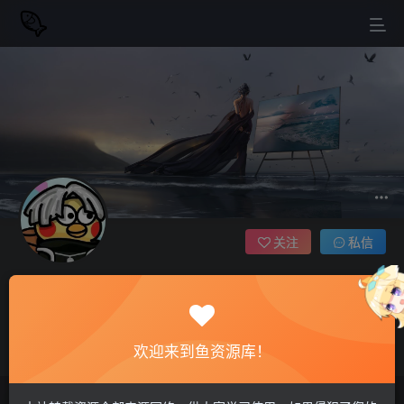
关注
私信
夏天
1枚徽章
世界犹如一面镜子：朝它皱眉它就朝你皱眉，朝它微笑它也吵你微
欢迎来到鱼资源库！
笑