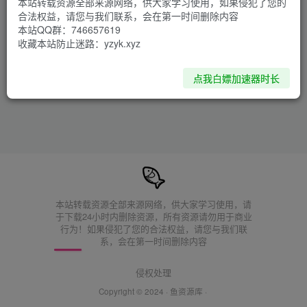
本站转载资源全部来源网络，供大家学习使用，如果侵犯了您的
合法权益，请您与我们联系，会在第一时间删除内容
本站QQ群：746657619
死亡细胞V3.5.8 pc
9个月前
收藏本站防止迷路：yzyk.xyz
评论于：
站里没有想玩的游戏or想玩的游戏不是新版？来这里留言
点我白嫖加速器时长
本站转载资源全部来源网络，供大家学习使用，请
于下载24小时内删除资源，所有资源请勿用于商业
行为！如果侵犯了您的合法权益，请您与我们联
系，会在第一时间删除内容
侵权处理
Copyright © 2024 ·
鱼资源库
·