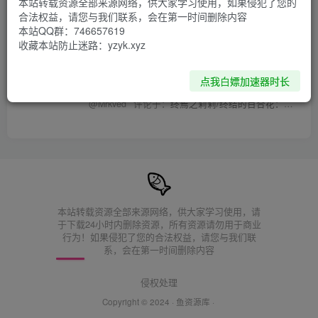
本站转载资源全部来源网络，供大家学习使用，如果侵犯了您的
合法权益，请您与我们联系，会在第一时间删除内容
本站QQ群：746657619
王国：两位君主，安卓，谢谢
2年前
收藏本站防止迷路：yzyk.xyz
评论于：
站里没有想玩的游戏or想玩的游戏不是新版？来这里留言
点我白嫖加速器时长
坐椅子上选择记录就可以了
2年前
@Mrkved
评论于：
终焉之莉莉/终结的百合花：骑士们的救赎（ENDER LILIES: Quietus of the Knights）免安装中文版 附yuzu模拟器版 V1.1.5C游戏文件
本站转载资源全部来源网络，供大家学习使用，请
于下载24小时内删除资源，所有资源请勿用于商业
行为！如果侵犯了您的合法权益，请您与我们联
系，会在第一时间删除内容
侵权处理
Copyright © 2024 ·
鱼资源库
·