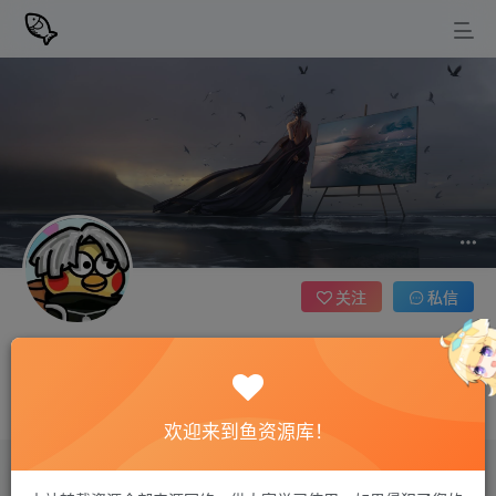
关注
私信
萤光_Night
1枚徽章
幸福不会遗漏任何人，迟早有一天它会找到你
欢迎来到鱼资源库！
评论
2