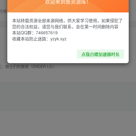
欢迎来到鱼资源库！
的唯一的东西就是奋力拼搏
本站转载资源全部来源网络，供大家学习使用，如果侵犯了
您的合法权益，请您与我们联系，会在第一时间删除内容
本站QQ群：746657619
收藏本站防止迷路：yzyk.xyz
点我白嫖加速器时长
tus of the Knights）免安装中文版 附yuzu模拟器版 V1.1.5C游戏文件