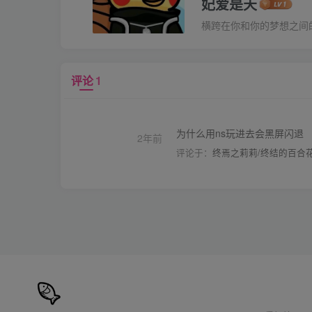
妃爱是天
横跨在你和你的梦想之间
评论
1
为什么用ns玩进去会黑屏闪退
2年前
评论于：
终焉之莉莉/终结的百合花：骑士们的救赎（ENDER LILIES: Quie