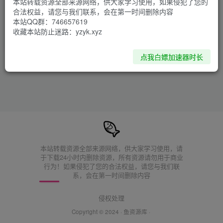
本站转载资源全部来源网络，供大家学习使用，如果侵犯了您的
合法权益，请您与我们联系，会在第一时间删除内容
升级补丁在哪里打呀
2年前
本站QQ群：746657619
评论于：
主播女孩重度依赖（Needy Streamer Overload）免安装中文版 附yuzu模拟器版 †升天†
收藏本站防止迷路：yzyk.xyz
点我白嫖加速器时长
本站转载资源全部来源网络，供大家学习使用，请
于下载24小时内删除资源，所有资源请勿用于商业
行为！如果侵犯了您的合法权益，请您与我们联
系，会在第一时间删除内容
侵权处理
Copyright © 2024 ·
鱼资源库
·