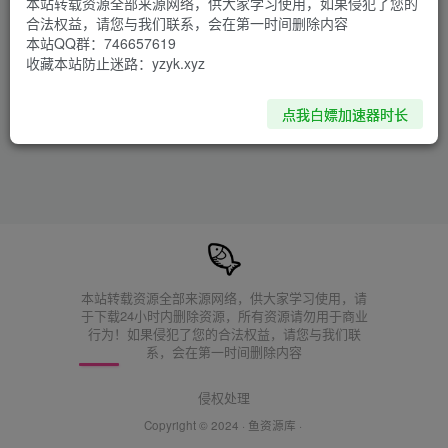
本站转载资源全部来源网络，供大家学习使用，如果侵犯了您的
环境异常！请重新获取下载链接
合法权益，请您与我们联系，会在第一时间删除内容
本站QQ群：746657619
收藏本站防止迷路：yzyk.xyz
点我白嫖加速器时长
本站转载资源全部来源网络，供大家学习使用，请
于下载24小时内删除资源，所有资源请勿用于商业
行为！如果侵犯了您的合法权益，请您与我们联
系，会在第一时间删除内容
侵权处理
Copyright © 2024 ·
鱼资源库
·