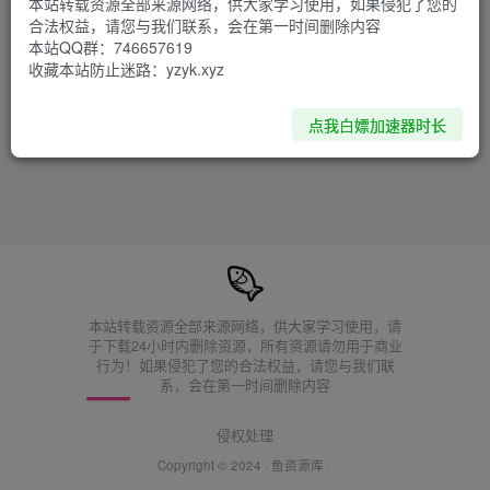
本站转载资源全部来源网络，供大家学习使用，如果侵犯了您的
环境异常！请重新获取下载链接
合法权益，请您与我们联系，会在第一时间删除内容
本站QQ群：746657619
收藏本站防止迷路：yzyk.xyz
点我白嫖加速器时长
本站转载资源全部来源网络，供大家学习使用，请
于下载24小时内删除资源，所有资源请勿用于商业
行为！如果侵犯了您的合法权益，请您与我们联
系，会在第一时间删除内容
侵权处理
Copyright © 2024 ·
鱼资源库
·