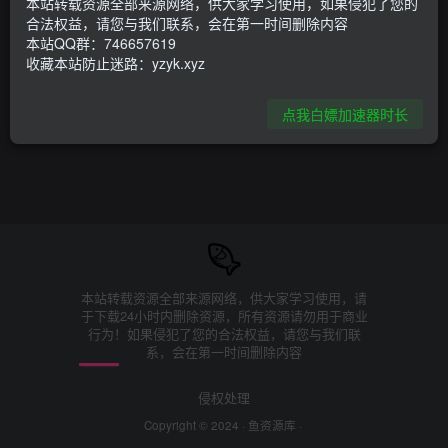
本站转载资源全部来源网络，供大家学习使用，如果侵犯了您的
环境异常！请重新获取下载链接
合法权益，请您与我们联系，会在第一时间删除内容
本站QQ群：746657619
收藏本站防止迷路：yzyk.xyz
点我白嫖加速器时长
本站转载资源全部来源网络，供大家学习使用，请
于下载24小时内删除资源，所有资源请勿用于商业
行为！如果侵犯了您的合法权益，请您与我们联
系，会在第一时间删除内容
侵权处理
Copyright © 2024 ·
鱼资源库
·