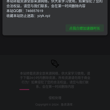
本站转载资源全部来源网络，供大家学习使用，如果侵犯了您的
环境异常！请重新获取下载链接
合法权益，请您与我们联系，会在第一时间删除内容
本站QQ群：746657619
收藏本站防止迷路：yzyk.xyz
点我白嫖加速器时长
本站转载资源全部来源网络，供大家学习使用，请
于下载24小时内删除资源，所有资源请勿用于商业
行为！如果侵犯了您的合法权益，请您与我们联
系，会在第一时间删除内容
侵权处理
Copyright © 2024 ·
鱼资源库
·