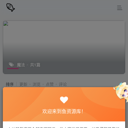
魔法
共1篇
排序
更新
浏览
点赞
评论
最终幻想16完整版（FINAL FANTASY
XVI Final Fantasy XVI Complete
Edition）V1.03-官中简体 免安装中文
欢迎来到鱼资源库！
PC游戏
版
站长小鱼
0