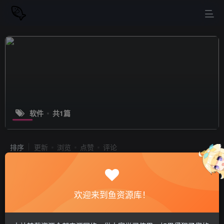
软件
共1篇
排序
更新
浏览
点赞
评论
游戏/视频补帧神器 游戏无损缩放/小黄
鸭（Lossless Scaling）V3.0.0.2测试
版-官中简体
欢迎来到鱼资源库！
PC游戏
模拟器游戏
电脑软件
站长小鱼
1