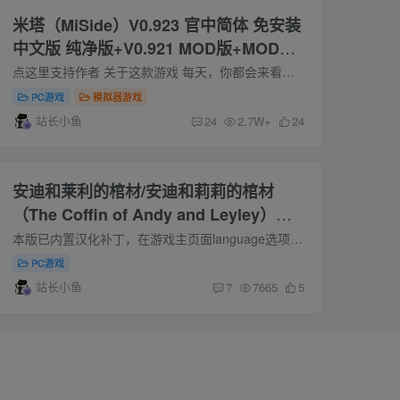
米塔（MiSide）V0.923 官中简体 免安装
中文版 纯净版+V0.921 MOD版+MOD大
全 附手机端一键直装apk
点这里支持作者 关于这款游戏 每天，你都会来看看我，帮我做家务，给我做饭吃，还会给我买小礼物。 你真好！我好喜欢你！ 我好想每天都把你留在我的身边，每天都跟你一起生活~ 我知道你也想和我...
PC游戏
模拟器游戏
站长小鱼
24
2.7W+
24
安迪和莱利的棺材/安迪和莉莉的棺材
（The Coffin of Andy and Leyley）
V2.0.14 内置汉化版
本版已内置汉化补丁，在游戏主页面language选项中将语言改为简体中文即可~ 关于这款游戏 故事 自相残杀和相互依赖！ 我们可怕的英雄们陷入了极其有毒的兄弟姐妹关系中，他们必须在饥饿中生存下...
PC游戏
站长小鱼
7
7665
5