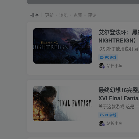
排序
更新
浏览
点赞
评论
艾尔登法环：黑夜
NIGHTREIGN
丁
PC游戏
站长小鱼
最终幻想16完整版
XVI Final Fant
Edition）V1
PC游戏
站长小鱼