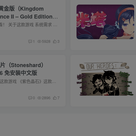
黄金版（Kingdom
nce II – Gold Edition）
GB
结尾的注意事项记得看！ 关于这款游戏 系统需求 最低配置: 需要 64 位处理器和操作系统 操作系统: Windows 10 64-bit (or newer) 处理器: Intel Core i5-8400, AMD Ryzen 5 2600 内存: 16 GB RA...
1
5928
3
（Stoneshard）
3916 免安装中文版
点这里支持作者 关于这款游戏 《紫色晶石》这款回合制角色扮演游戏难度颇高。周游开放的游戏世界，体验中世纪佣兵的艰苦生活：游历王国饱受战争蹂躏的各地，完成契据任务，战斗，包扎治伤，随心...
0
2896
7