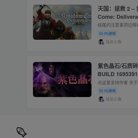
天国：拯救 2 – 
Come: Delivera
官中简体 容量81
PC游戏
站长小鱼
紫色晶石/石质碎片
BUILD 1695
PC游戏
站长小鱼