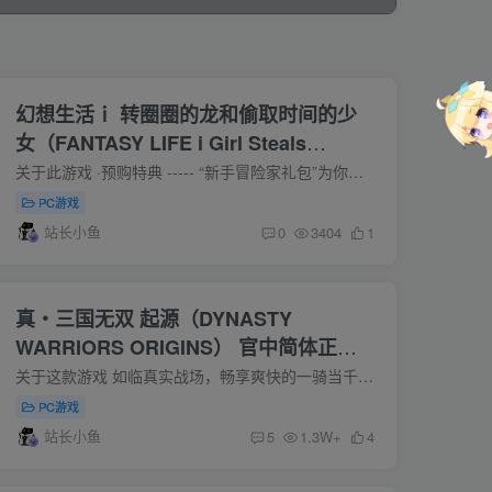
幻想生活ｉ 转圈圈的龙和偷取时间的少
女（FANTASY LIFE i Girl Steals
Time）v1.1.4官中简体
关于此游戏 ·预购特典 ----- “新手冒险家礼包”为你的幻想乡之旅保驾护航！ 内含能够提升经验值获取量的饰品“蝴蝶吊坠”，还配备了9种实用的消耗性道具哦！ ----- 钓钓鱼，做做菜，建设建设...
PC游戏
站长小鱼
0
3404
1
真・三国无双 起源（DYNASTY
WARRIORS ORIGINS） 官中简体正式
版下载 附解决无法保存 无法使用手柄补
关于这款游戏 如临真实战场，畅享爽快的一骑当千动作！无名英雄闯荡三国乱世的“真・三国无双”系列新作。 ■系列史上最极致的爽快感 在充满紧张气氛的战场上，玩家将与铺天盖地的敌军展开殊死...
丁+修改器+通关存档
PC游戏
站长小鱼
5
1.3W+
4