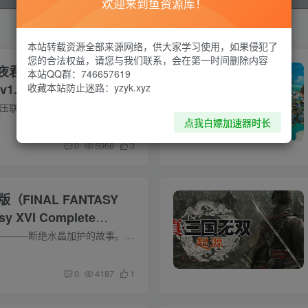
欢迎来到鱼资源库！
本站转载资源全部来源网络，供大家学习使用，如果侵犯了
您的合法权益，请您与我们联系，会在第一时间删除内容
君临（ELDEN RING
本站QQ群：746657619
）v1.01官中简体 附联机补
收藏本站防止迷路：yzyk.xyz
联机补丁使用说明 解压联机补丁到游戏根目录覆盖1. 启动Steam，转到您的个人资料。nrsc_launcher.exe 为避免不必要的损失，请使用小号 关于此游戏 《艾尔登法环 黑夜君临》（ELDEN RING NIGHTRE...
点我白嫖加速器时长
0
5968
3
（FINAL FANTASY
asy XVI Complete
.03-官中简体 免安装中文版
关于这款游戏 这是――――断绝水晶加护的故事。 相互争夺母水晶的五个国家。当暂时的平衡被打破时，身上宿有召唤兽的“显化者”的命运开始失控。 顶级的故事体验主角“克莱夫·罗兹菲尔德”受...
0
4187
1