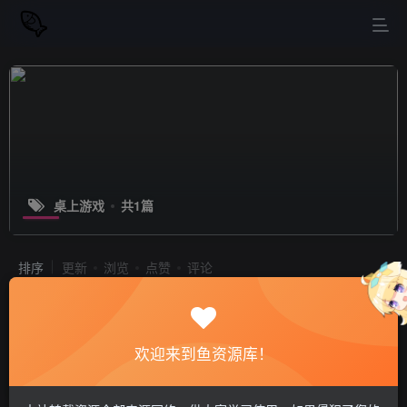
桌上游戏
共1篇
排序
更新
浏览
点赞
评论
紫色晶石/石质碎片（Stoneshard）
BUILD 16953916 免安装中文版
欢迎来到鱼资源库！
PC游戏
站长小鱼
0