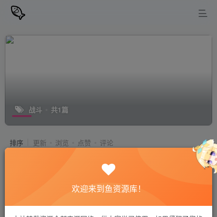
战斗
共1篇
排序
更新
浏览
点赞
评论
天国：拯救 2 – 黄金版（Kingdom
Come: Deliverance II – Gold
Edition）官中简体 容量81GB
欢迎来到鱼资源库！
PC游戏
站长小鱼
1