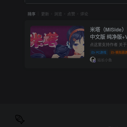
排序
更新
浏览
点赞
评论
米塔（MiSide）
中文版 纯净版+V
全 附手机端一键
PC游戏
模拟器
站长小鱼