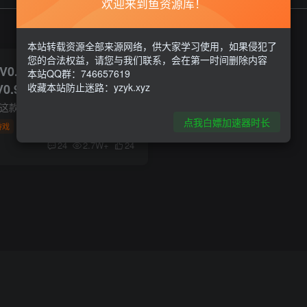
欢迎来到鱼资源库！
本站转载资源全部来源网络，供大家学习使用，如果侵犯了
您的合法权益，请您与我们联系，会在第一时间删除内容
V0.923 官中简体 免安装
本站QQ群：746657619
0.921 MOD版+MOD大
收藏本站防止迷路：yzyk.xyz
直装apk
点这里支持作者 关于这款游戏 每天，你都会来看看我，帮我做家务，给我做饭吃，还会给我买小礼物。 你真好！我好喜欢你！ 我好想每天都把你留在我的身边，每天都跟你一起生活~ 我知道你也想和我...
点我白嫖加速器时长
游戏
24
2.7W+
24