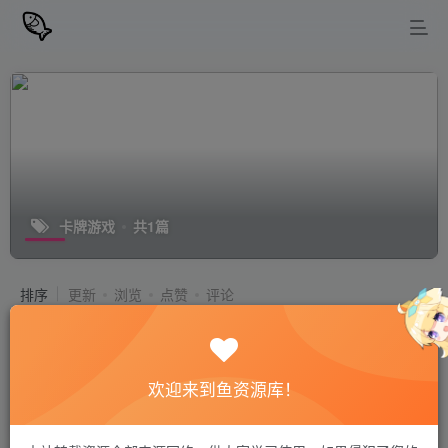
卡牌游戏
共1篇
排序
更新
浏览
点赞
评论
小丑牌/巴拉特罗（Balatro）V1.0.1M
附安卓+苹果
欢迎来到鱼资源库！
PC游戏
安卓游戏
站长小鱼
1