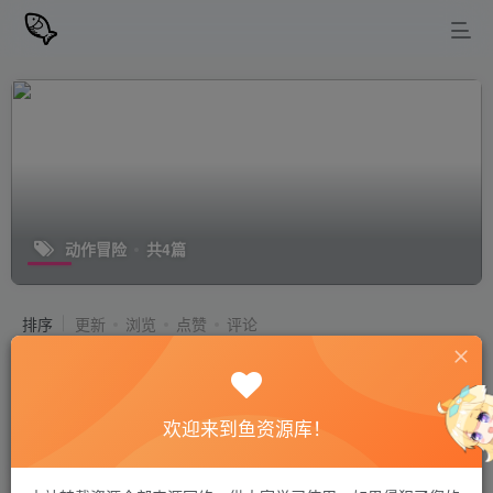
动作冒险
共4篇
排序
更新
浏览
点赞
评论
幻想生活ｉ 转圈圈的龙和偷取时间的
少女（FANTASY LIFE i Girl Steals
Time）v1.1.4官中简体
欢迎来到鱼资源库！
PC游戏
站长小鱼
0