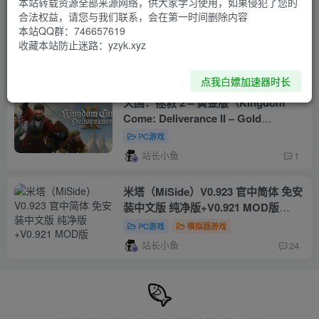
本站转载资源全部来源网络，供大家学习使用，如果侵犯了您的
双影奇境（SPLIT FICTION-双人成行
合法权益，请您与我们联系，会在第一时间删除内容
续作）Build.16999078+预购特典+全
本站QQ群：746657619
DLC 官中简体 附联机补丁
收藏本站防止迷路：yzyk.xyz
PC游戏
站长小鱼
3
点我白嫖加速器时长
天国：拯救 2 – 黄金版（Kingdom
Come: Deliverance II – Gold
Edition）官中简体 容量81GB
PC游戏
站长小鱼
1
米塔（MiSide）V0.923 官中简体 免安
装中文版 纯净版+V0.921 MOD版
+MOD大全 附手机端一键直装apk
PC游戏
模拟器游戏
站长小鱼
24